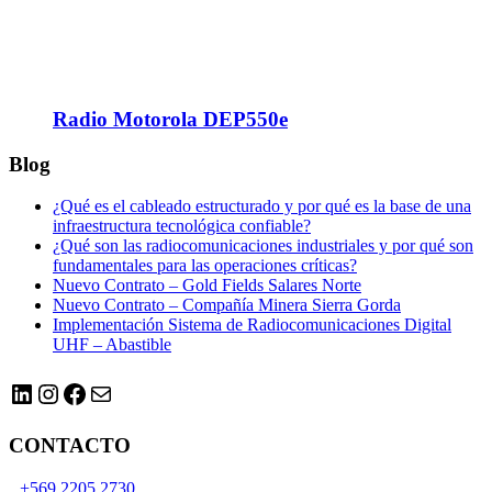
Radio Motorola DEP550e
Blog
¿Qué es el cableado estructurado y por qué es la base de una
infraestructura tecnológica confiable?
¿Qué son las radiocomunicaciones industriales y por qué son
fundamentales para las operaciones críticas?
Nuevo Contrato – Gold Fields Salares Norte
Nuevo Contrato – Compañía Minera Sierra Gorda
Implementación Sistema de Radiocomunicaciones Digital
UHF – Abastible
LinkedIn
Instagram
Facebook
Correo electrónico
CONTACTO
+569 2205 2730