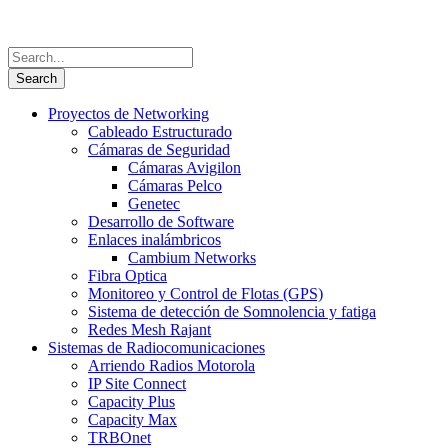
Proyectos de Networking
Cableado Estructurado
Cámaras de Seguridad
Cámaras Avigilon
Cámaras Pelco
Genetec
Desarrollo de Software
Enlaces inalámbricos
Cambium Networks
Fibra Optica
Monitoreo y Control de Flotas (GPS)
Sistema de detección de Somnolencia y fatiga
Redes Mesh Rajant
Sistemas de Radiocomunicaciones
Arriendo Radios Motorola
IP Site Connect
Capacity Plus
Capacity Max
TRBOnet