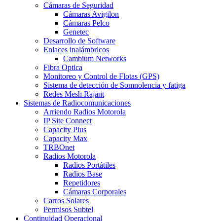
Cámaras de Seguridad
Cámaras Avigilon
Cámaras Pelco
Genetec
Desarrollo de Software
Enlaces inalámbricos
Cambium Networks
Fibra Optica
Monitoreo y Control de Flotas (GPS)
Sistema de detección de Somnolencia y fatiga
Redes Mesh Rajant
Sistemas de Radiocomunicaciones
Arriendo Radios Motorola
IP Site Connect
Capacity Plus
Capacity Max
TRBOnet
Radios Motorola
Radios Portátiles
Radios Base
Repetidores
Cámaras Corporales
Carros Solares
Permisos Subtel
Continuidad Operacional