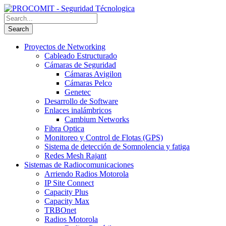
Proyectos de Networking
Cableado Estructurado
Cámaras de Seguridad
Cámaras Avigilon
Cámaras Pelco
Genetec
Desarrollo de Software
Enlaces inalámbricos
Cambium Networks
Fibra Optica
Monitoreo y Control de Flotas (GPS)
Sistema de detección de Somnolencia y fatiga
Redes Mesh Rajant
Sistemas de Radiocomunicaciones
Arriendo Radios Motorola
IP Site Connect
Capacity Plus
Capacity Max
TRBOnet
Radios Motorola