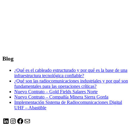
Blog
¿Qué es el cableado estructurado y por qué es la base de una
infraestructura tecnológica confiable?
¿Qué son las radiocomunicaciones industriales y por qué son
fundamentales para las operaciones críticas?
Nuevo Contrato – Gold Fields Salares Norte
Nuevo Contrato – Compañía Minera Sierra Gorda
Implementación Sistema de Radiocomunicaciones Digital
UHF – Abastible
LinkedIn
Instagram
Facebook
Correo electrónico