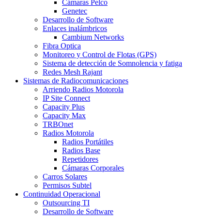
Cámaras Pelco
Genetec
Desarrollo de Software
Enlaces inalámbricos
Cambium Networks
Fibra Optica
Monitoreo y Control de Flotas (GPS)
Sistema de detección de Somnolencia y fatiga
Redes Mesh Rajant
Sistemas de Radiocomunicaciones
Arriendo Radios Motorola
IP Site Connect
Capacity Plus
Capacity Max
TRBOnet
Radios Motorola
Radios Portátiles
Radios Base
Repetidores
Cámaras Corporales
Carros Solares
Permisos Subtel
Continuidad Operacional
Outsourcing TI
Desarrollo de Software