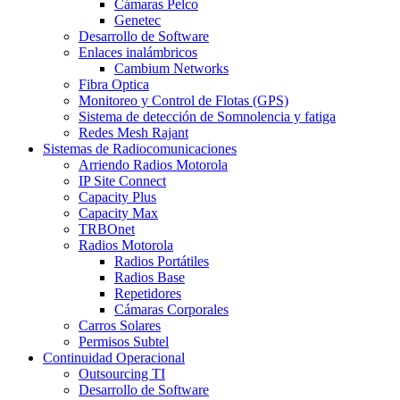
Cámaras Pelco
Genetec
Desarrollo de Software
Enlaces inalámbricos
Cambium Networks
Fibra Optica
Monitoreo y Control de Flotas (GPS)
Sistema de detección de Somnolencia y fatiga
Redes Mesh Rajant
Sistemas de Radiocomunicaciones
Arriendo Radios Motorola
IP Site Connect
Capacity Plus
Capacity Max
TRBOnet
Radios Motorola
Radios Portátiles
Radios Base
Repetidores
Cámaras Corporales
Carros Solares
Permisos Subtel
Continuidad Operacional
Outsourcing TI
Desarrollo de Software