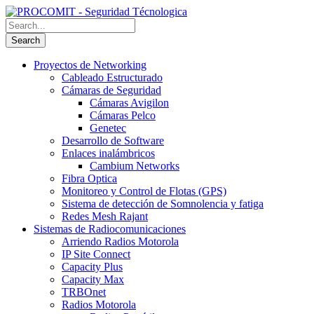
Proyectos de Networking
Cableado Estructurado
Cámaras de Seguridad
Cámaras Avigilon
Cámaras Pelco
Genetec
Desarrollo de Software
Enlaces inalámbricos
Cambium Networks
Fibra Optica
Monitoreo y Control de Flotas (GPS)
Sistema de detección de Somnolencia y fatiga
Redes Mesh Rajant
Sistemas de Radiocomunicaciones
Arriendo Radios Motorola
IP Site Connect
Capacity Plus
Capacity Max
TRBOnet
Radios Motorola