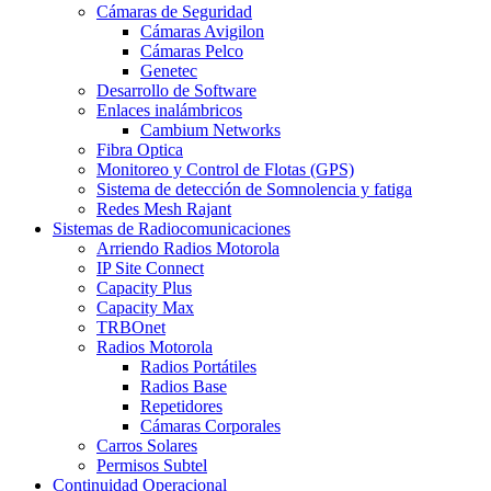
Cámaras de Seguridad
Cámaras Avigilon
Cámaras Pelco
Genetec
Desarrollo de Software
Enlaces inalámbricos
Cambium Networks
Fibra Optica
Monitoreo y Control de Flotas (GPS)
Sistema de detección de Somnolencia y fatiga
Redes Mesh Rajant
Sistemas de Radiocomunicaciones
Arriendo Radios Motorola
IP Site Connect
Capacity Plus
Capacity Max
TRBOnet
Radios Motorola
Radios Portátiles
Radios Base
Repetidores
Cámaras Corporales
Carros Solares
Permisos Subtel
Continuidad Operacional