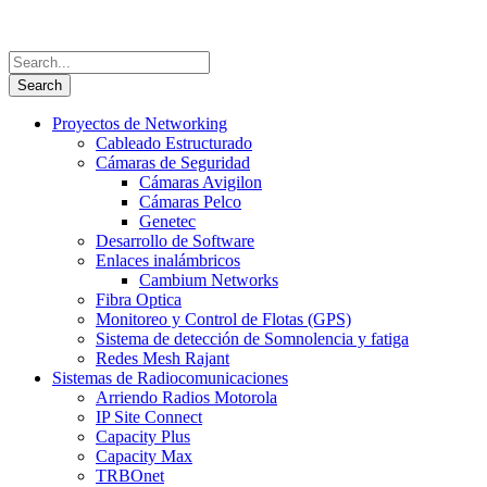
Proyectos de Networking
Cableado Estructurado
Cámaras de Seguridad
Cámaras Avigilon
Cámaras Pelco
Genetec
Desarrollo de Software
Enlaces inalámbricos
Cambium Networks
Fibra Optica
Monitoreo y Control de Flotas (GPS)
Sistema de detección de Somnolencia y fatiga
Redes Mesh Rajant
Sistemas de Radiocomunicaciones
Arriendo Radios Motorola
IP Site Connect
Capacity Plus
Capacity Max
TRBOnet