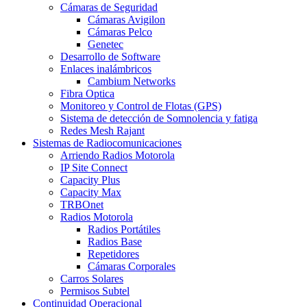
Cámaras de Seguridad
Cámaras Avigilon
Cámaras Pelco
Genetec
Desarrollo de Software
Enlaces inalámbricos
Cambium Networks
Fibra Optica
Monitoreo y Control de Flotas (GPS)
Sistema de detección de Somnolencia y fatiga
Redes Mesh Rajant
Sistemas de Radiocomunicaciones
Arriendo Radios Motorola
IP Site Connect
Capacity Plus
Capacity Max
TRBOnet
Radios Motorola
Radios Portátiles
Radios Base
Repetidores
Cámaras Corporales
Carros Solares
Permisos Subtel
Continuidad Operacional