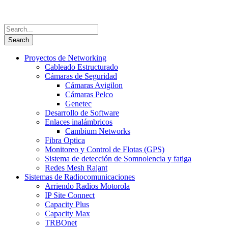
Proyectos de Networking
Cableado Estructurado
Cámaras de Seguridad
Cámaras Avigilon
Cámaras Pelco
Genetec
Desarrollo de Software
Enlaces inalámbricos
Cambium Networks
Fibra Optica
Monitoreo y Control de Flotas (GPS)
Sistema de detección de Somnolencia y fatiga
Redes Mesh Rajant
Sistemas de Radiocomunicaciones
Arriendo Radios Motorola
IP Site Connect
Capacity Plus
Capacity Max
TRBOnet