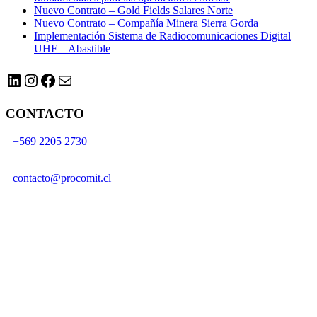
Nuevo Contrato – Gold Fields Salares Norte
Nuevo Contrato – Compañía Minera Sierra Gorda
Implementación Sistema de Radiocomunicaciones Digital
UHF – Abastible
LinkedIn
Instagram
Facebook
Correo electrónico
CONTACTO
+569 2205 2730
contacto@procomit.cl