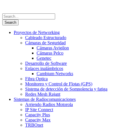
Proyectos de Networking
Cableado Estructurado
Cámaras de Seguridad
Cámaras Avigilon
Cámaras Pelco
Genetec
Desarrollo de Software
Enlaces inalámbricos
Cambium Networks
Fibra Optica
Monitoreo y Control de Flotas (GPS)
Sistema de detección de Somnolencia y fatiga
Redes Mesh Rajant
Sistemas de Radiocomunicaciones
Arriendo Radios Motorola
IP Site Connect
Capacity Plus
Capacity Max
TRBOnet