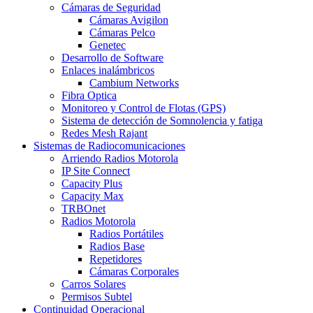
Cámaras de Seguridad
Cámaras Avigilon
Cámaras Pelco
Genetec
Desarrollo de Software
Enlaces inalámbricos
Cambium Networks
Fibra Optica
Monitoreo y Control de Flotas (GPS)
Sistema de detección de Somnolencia y fatiga
Redes Mesh Rajant
Sistemas de Radiocomunicaciones
Arriendo Radios Motorola
IP Site Connect
Capacity Plus
Capacity Max
TRBOnet
Radios Motorola
Radios Portátiles
Radios Base
Repetidores
Cámaras Corporales
Carros Solares
Permisos Subtel
Continuidad Operacional