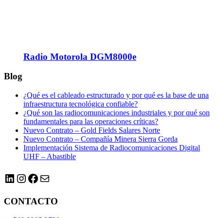
Radio Motorola DGM8000e
Blog
¿Qué es el cableado estructurado y por qué es la base de una
infraestructura tecnológica confiable?
¿Qué son las radiocomunicaciones industriales y por qué son
fundamentales para las operaciones críticas?
Nuevo Contrato – Gold Fields Salares Norte
Nuevo Contrato – Compañía Minera Sierra Gorda
Implementación Sistema de Radiocomunicaciones Digital
UHF – Abastible
LinkedIn
Instagram
Facebook
Correo electrónico
CONTACTO