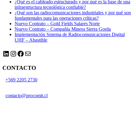
¿Qué es el cableado estructurado y por qué es la base de una
infraestructura tecnológica confiable?
¿Qué son las radiocomunicaciones industriales y por qué son
fundamentales para las operaciones críticas?
Nuevo Contrato – Gold Fields Salares Norte
Nuevo Contrato – Compañía Minera Sierra Gorda
Implementación Sistema de Radiocomunicaciones Digital
UHF – Abastible
LinkedIn
Instagram
Facebook
Correo electrónico
CONTACTO
+569 2205 2730
contacto@procomit.cl