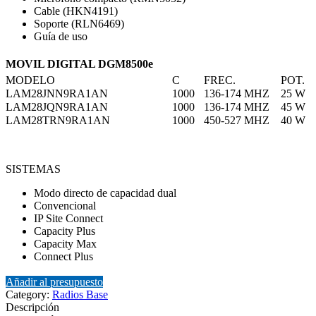
Cable (HKN4191)
Soporte (RLN6469)
Guía de uso
MOVIL DIGITAL DGM8500e
MODELO
C
FREC.
POT.
LAM28JNN9RA1AN
1000
136-174 MHZ
25 W
LAM28JQN9RA1AN
1000
136-174 MHZ
45 W
LAM28TRN9RA1AN
1000
450-527 MHZ
40 W
SISTEMAS
Modo directo de capacidad dual
Convencional
IP Site Connect
Capacity Plus
Capacity Max
Connect Plus
Añadir al presupuesto
Category:
Radios Base
Descripción