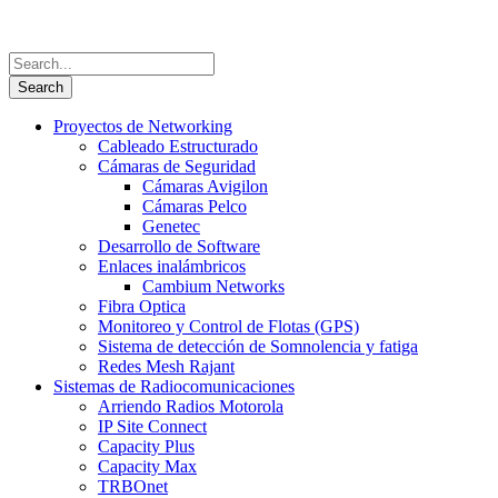
Proyectos de Networking
Cableado Estructurado
Cámaras de Seguridad
Cámaras Avigilon
Cámaras Pelco
Genetec
Desarrollo de Software
Enlaces inalámbricos
Cambium Networks
Fibra Optica
Monitoreo y Control de Flotas (GPS)
Sistema de detección de Somnolencia y fatiga
Redes Mesh Rajant
Sistemas de Radiocomunicaciones
Arriendo Radios Motorola
IP Site Connect
Capacity Plus
Capacity Max
TRBOnet