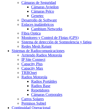
Cámaras de Seguridad
Cámaras Avigilon
Cámaras Pelco
Genetec
Desarrollo de Software
Enlaces inalámbricos
Cambium Networks
Fibra Optica
Monitoreo y Control de Flotas (GPS)
Sistema de detección de Somnolencia y fatiga
Redes Mesh Rajant
Sistemas de Radiocomunicaciones
Arriendo Radios Motorola
IP Site Connect
Capacity Plus
Capacity Max
TRBOnet
Radios Motorola
Radios Portátiles
Radios Base
Repetidores
Cámaras Corporales
Carros Solares
Permisos Subtel
Continuidad Operacional